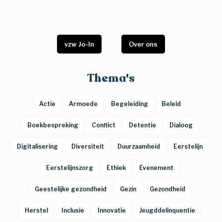
vzw Jo-In
Over ons
Thema's
Actie
Armoede
Begeleiding
Beleid
Boekbespreking
Conflict
Detentie
Dialoog
Digitalisering
Diversiteit
Duurzaamheid
Eerstelijn
Eerstelijnszorg
Ethiek
Evenement
Geestelijke gezondheid
Gezin
Gezondheid
Herstel
Inclusie
Innovatie
Jeugddelinquentie