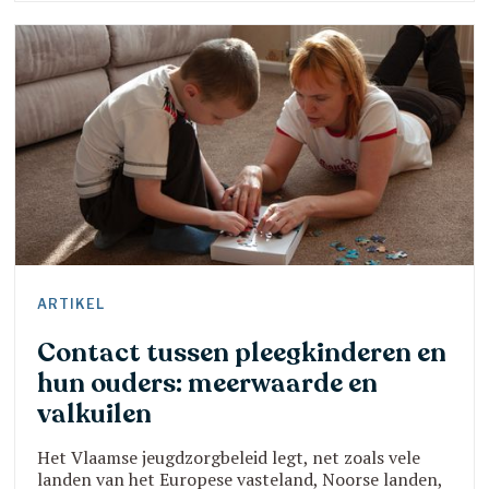
alcohol en mentaal welbevinden. Na afloop ontvang
je een digitale inspiratiegids vol handige tips en
handvaten om je
ARTIKEL
Contact tussen pleegkinderen en
hun ouders: meerwaarde en
valkuilen
Het Vlaamse jeugdzorgbeleid legt, net zoals vele
landen van het Europese vasteland, Noorse landen,