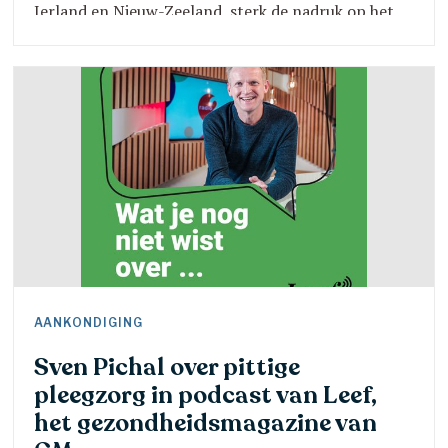
Ierland en Nieuw-Zeeland, sterk de nadruk op het
onderhouden van banden tussen pleegkinderen en
ouders [1]. Waar mogelijk worden ouders betrokken
bij de plaatsing en worden ouder-kind-contacten
gefaciliteerd [2]. In alle pleegzorgplaatsingen wordt
nagegaan of bezoeken met de ouders mogelijk en
passen
AANKONDIGING
Sven Pichal over pittige
pleegzorg in podcast van Leef,
het gezondheidsmagazine van