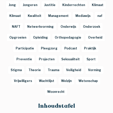
Jong
Jongeren
Justitie
Kinderrechten
Klimaat
Klimaat
Kwaliteit
Management
Mediawijs
naf
NAFT
Netwerkvorming
Onderwijs
Onderzoek
Opgroeien
Opleiding
Orthopedagogie
Overheid
Participatie
Pleegzorg
Podcast
Praktijk
Preventie
Projecten
Seksualiteit
Sport
Stigma
Theorie
Trauma
Veiligheid
Vorming
Vrijwilligers
Wachtlijst
Welzijn
Wetenschap
Woonrecht
Inhoudstafel