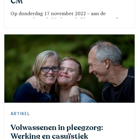
CM
Op donderdag 17 november 2022 – aan de
vooravond van de Week van de Pleegzorg – geeft
CM het woord aan radiomaker en pleegouder Sven
Pichal in het derde seizoen van de podcast Wat je
nog niet wist over …
ARTIKEL
Volwassenen in pleegzorg:
Werking en casuïstiek