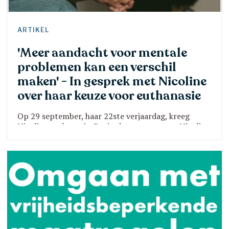
ARTIKEL
'Meer aandacht voor mentale
problemen kan een verschil
maken' - In gesprek met Nicoline
over haar keuze voor euthanasie
Op 29 september, haar 22ste verjaardag, kreeg
Nicoline euthanasie. Begin deze zomer nam Nicoline
contact op met Parcoeur. Na vele jaren in de
hulpverlening ging het nog steeds niet beter met
haar. Ze wil via dit interview aandacht vragen voor
het feit dat er - ondanks alle inspanningen – nog
steeds hiaten zijn in de geestelijke gezondheidszorg
en er meer zorg moet komen voor mensen zoals zij.