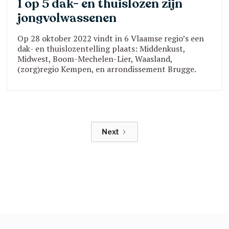
1 op 5 dak- en thuislozen zijn
jongvolwassenen
Op 28 oktober 2022 vindt in 6 Vlaamse regio’s een
dak- en thuislozentelling plaats: Middenkust,
Midwest, Boom-Mechelen-Lier, Waasland,
(zorg)regio Kempen, en arrondissement Brugge.
Resultaten uit eerdere tellingen tonen het belang
van deze tellingen aan.
Next