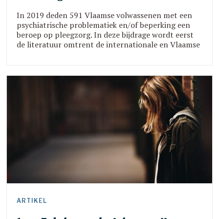
In 2019 deden 591 Vlaamse volwassenen met een
psychiatrische problematiek en/of beperking een
beroep op pleegzorg. In deze bijdrage wordt eerst
de literatuur omtrent de internationale en Vlaamse
volwassenenpleegzorg beschreven en vervolgens
het verloop van een pleegzorgtraject bij
volwassenen geschetst. Dit traject wordt
geïllustreerd aan de hand van een praktijkcasus.
Daarnaast werd een expertgro
ARTIKEL