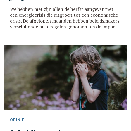
We hebben met zijn allen de herfst aangevat met
een energiecrisis die uitgroeit tot een economische
crisis. De afgelopen maanden hebben beleidsmakers
verschillende maatregelen genomen om de impact
van deze crisis enigszins in te dammen. Ze hebben
daarbij echter nauwelijks aandacht voor kinderen en
jongeren in maatschappelijk kwetsbare situaties. Zij
blijven – letterlijk – in de kou staan. Organisa
OPINIE