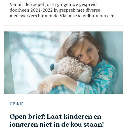
Vanuit de koepel Jo-In gingen we gespreid
doorheen 2021-2022 in gesprek met diverse
medewerkers binnen de Vlaamse jeugdhulp om een
beter zicht te krijgen op wat medewerkers drijft om
voor deze sector te kiezen maar ook om de
uitdagingen voor toekomstig beleid in beeld te
brengen. Om de sector actief te ondersteunen
organiseren we op 8 december over dit thema een
studiedag.
OPINIE
Open brief: Laat kinderen en
jongeren niet in de kou staan!