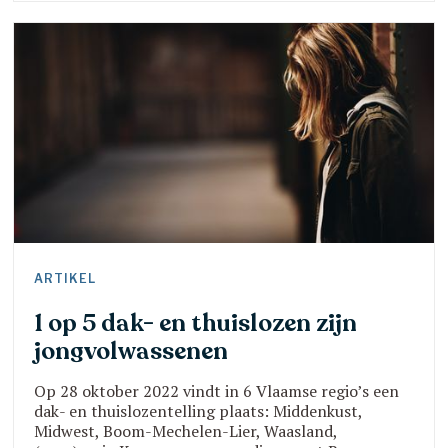
onder de armoedegrens terecht. Armoede heeft
áltijd effect op de kinderen, hoe goed ouders hun
best ook doen. Gelukkig kunnen
ARTIKEL
1 op 5 dak- en thuislozen zijn
jongvolwassenen
Op 28 oktober 2022 vindt in 6 Vlaamse regio’s een
dak- en thuislozentelling plaats: Middenkust,
Midwest, Boom-Mechelen-Lier, Waasland,