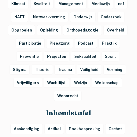
Klimaat
Kwaliteit
Management
Mediawijs
naf
NAFT
Netwerkvorming
Onderwijs
Onderzoek
Opgroeien
Opleiding
Orthopedagogie
Overheid
Participatie
Pleegzorg
Podcast
Praktijk
Preventie
Projecten
Seksualiteit
Sport
Stigma
Theorie
Trauma
Veiligheid
Vorming
Vrijwilligers
Wachtlijst
Welzijn
Wetenschap
Woonrecht
Inhoudstafel
Aankondiging
Artikel
Boekbespreking
Cachet