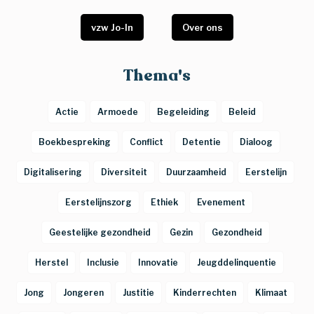
vzw Jo-In
Over ons
Thema's
Actie
Armoede
Begeleiding
Beleid
Boekbespreking
Conflict
Detentie
Dialoog
Digitalisering
Diversiteit
Duurzaamheid
Eerstelijn
Eerstelijnszorg
Ethiek
Evenement
Geestelijke gezondheid
Gezin
Gezondheid
Herstel
Inclusie
Innovatie
Jeugddelinquentie
Jong
Jongeren
Justitie
Kinderrechten
Klimaat