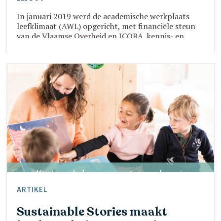
In januari 2019 werd de academische werkplaats
leefklimaat (AWL) opgericht, met financiële steun
van de Vlaamse Overheid en ICOBA, kennis- en
expertisecentrum rond agressiebeheersing. Deze
was en is nog steeds gericht op de organisatie van
een positief en veilig leefklimaat in de residentiële
jeugdzorg. Samen met de 51 deelnemende
voorzieningen werd een leertraject opgezet,
gebaseerd op de idee v
ARTIKEL
Sustainable Stories maakt