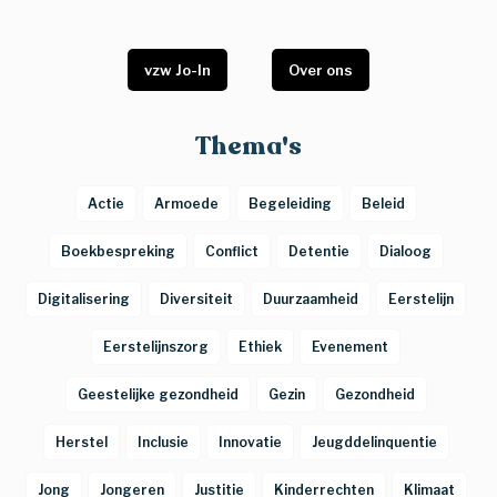
vzw Jo-In
Over ons
Thema's
Actie
Armoede
Begeleiding
Beleid
Boekbespreking
Conflict
Detentie
Dialoog
Digitalisering
Diversiteit
Duurzaamheid
Eerstelijn
Eerstelijnszorg
Ethiek
Evenement
Geestelijke gezondheid
Gezin
Gezondheid
Herstel
Inclusie
Innovatie
Jeugddelinquentie
Jong
Jongeren
Justitie
Kinderrechten
Klimaat