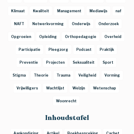
Klimaat
Kwaliteit
Management
Mediawijs
naf
NAFT
Netwerkvorming
Onderwijs
Onderzoek
Opgroeien
Opleiding
Orthopedagogie
Overheid
Participatie
Pleegzorg
Podcast
Praktijk
Preventie
Projecten
Seksualiteit
Sport
Stigma
Theorie
Trauma
Veiligheid
Vorming
Vrijwilligers
Wachtlijst
Welzijn
Wetenschap
Woonrecht
Inhoudstafel
Aankondiging
Artikel
Boekbespreking
Cachet