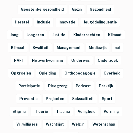
Geestelijke gezondheid
Gezin
Gezondheid
Herstel
Inclusie
Innovatie
Jeugddelinquentie
Jong
Jongeren
Justitie
Kinderrechten
Klimaat
Klimaat
Kwaliteit
Management
Mediawijs
naf
NAFT
Netwerkvorming
Onderwijs
Onderzoek
Opgroeien
Opleiding
Orthopedagogie
Overheid
Participatie
Pleegzorg
Podcast
Praktijk
Preventie
Projecten
Seksualiteit
Sport
Stigma
Theorie
Trauma
Veiligheid
Vorming
Vrijwilligers
Wachtlijst
Welzijn
Wetenschap