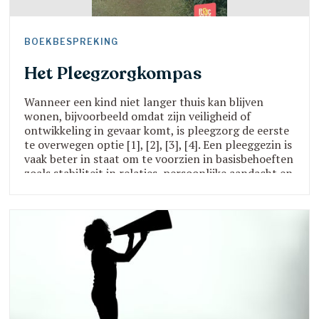
BOEKBESPREKING
Het Pleegzorgkompas
Wanneer een kind niet langer thuis kan blijven
wonen, bijvoorbeeld omdat zijn veiligheid of
ontwikkeling in gevaar komt, is pleegzorg de eerste
te overwegen optie [1], [2], [3], [4]. Een pleeggezin is
vaak beter in staat om te voorzien in basisbehoeften
zoals stabiliteit in relaties, persoonlijke aandacht en
genegenheid [5], [6]. Pleegzorg is een belangrijke
interventie in de jeugdhulpverlening om