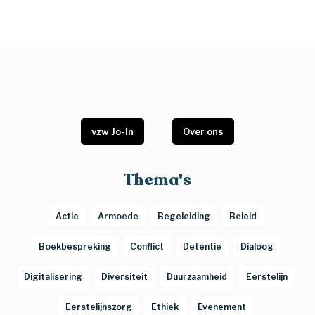
vzw Jo-In
Over ons
Thema's
Actie
Armoede
Begeleiding
Beleid
Boekbespreking
Conflict
Detentie
Dialoog
Digitalisering
Diversiteit
Duurzaamheid
Eerstelijn
Eerstelijnszorg
Ethiek
Evenement