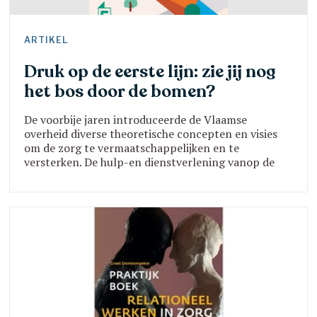
ARTIKEL
Druk op de eerste lijn: zie jij nog
het bos door de bomen?
De voorbije jaren introduceerde de Vlaamse
overheid diverse theoretische concepten en visies
om de zorg te vermaatschappelijken en te
versterken. De hulp-en dienstverlening vanop de
'eerste lijn' is daardoor volop in beweging en dit
heeft gevolgen voor de dagdagelijkse praktijk van
sociale professionals. Zie jij nog het bos door de
bomen?