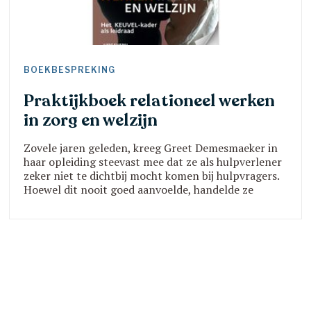
BOEKBESPREKING
Praktijkboek relationeel werken
in zorg en welzijn
Zovele jaren geleden, kreeg Greet Demesmaeker in
haar opleiding steevast mee dat ze als hulpverlener
zeker niet te dichtbij mocht komen bij hulpvragers.
Hoewel dit nooit goed aanvoelde, handelde ze
volgens de principes die haar werden aangeleerd.
Gaandeweg gaf ze gehoor aan haar kritisch
buikgevoel en onderzocht ze het nog steeds
relevante dilemma van afstand/nabijheid binnen de
welzijnssector.