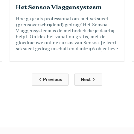
Het Sensoa Vlaggensysteem 
Hoe ga je als professional om met seksueel
(grensoverschrijdend) gedrag? Het Sensoa
Vlaggensysteem is dé methodiek die je daarbij
helpt. Ontdek het vanaf nu gratis, met de
gloednieuwe online cursus van Sensoa. Je leert
seksueel gedrag inschatten dankzij 6 objectieve
criteria én je oefent meteen zelfstandig hoe je
pedagogisch kan reageren, met concrete
voorbeelden.
Previous
Next