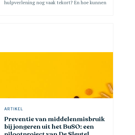
hulpverlening nog vaak tekort? En hoe kunnen
we dit verbeteren? In dit artikel deelt Matthias
Dewilde, ervaringsdeskundige en oprichter van
GameChangers, zijn eigen verhaal en inzichten
voor hu
ARTIKEL 
Preventie van middelenmisbruik 
bij jongeren uit het BuSO: een 
pilootproject van De Sleutel 