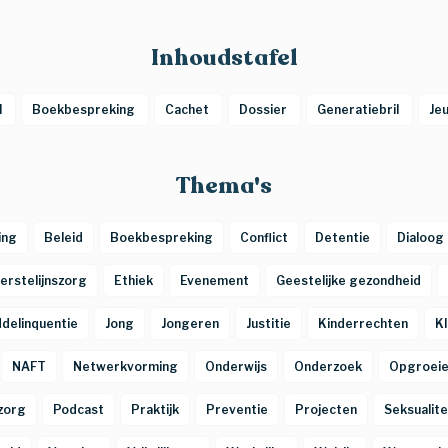
Inhoudstafel
 
Boekbespreking 
Cachet 
Dossier 
Generatiebril 
Je
Thema's
ing
Beleid
Boekbespreking
Conflict
Detentie
Dialoog
erstelijnszorg
Ethiek
Evenement
Geestelijke gezondheid
delinquentie
Jong
Jongeren
Justitie
Kinderrechten
K
NAFT
Netwerkvorming
Onderwijs
Onderzoek
Opgroei
zorg
Podcast
Praktijk
Preventie
Projecten
Seksualite