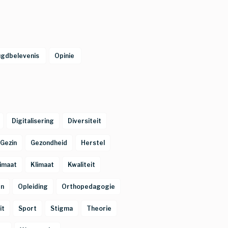
ugdbelevenis 
Opinie 
Digitalisering
Diversiteit
Gezin
Gezondheid
Herstel
limaat
Klimaat
Kwaliteit
en
Opleiding
Orthopedagogie
it
Sport
Stigma
Theorie