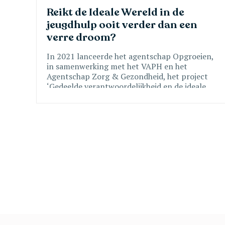
Reikt de Ideale Wereld in de 
jeugdhulp ooit verder dan een 
verre droom? 
In 2021 lanceerde het agentschap Opgroeien,
in samenwerking met het VAPH en het
Agentschap Zorg & Gezondheid, het project
‘Gedeelde verantwoordelijkheid en de ideale
wereld’. De oproep is gericht op het
verbeteren van de ondersteuning van kinderen
en jongeren in de residentiële jeugdhulp. Hoe
verlopen de projecten momenteel en welke
lessen kunnen er al getrokken worden uit dit
project?