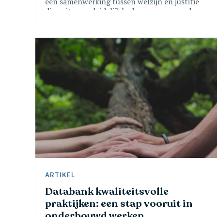
een samenwerking tussen welzijn en justitie
die, mits een duidelijk kader en voorwaarden,
een kan versterking betekenen van mekaars
rol, opdracht en engagement en dit in functie
van de jongere en zijn toekomst. Ju.Wel
Kortrijk is één van de 5 projectmatige lokale
ketenaanpakken voor jeugddelinquentie.
ARTIKEL 
Databank kwaliteitsvolle 
praktijken: een stap vooruit in 
onderbouwd werken 