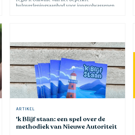
hulpverleningsaanbod voor jongvolwassenen
is er in de landelijke Westhoek veel
enthousiasme voor deze telling, omdat dit
voor deze regio heel wat in beweging kan
brengen. Hoe meer organisaties meedoen aan
de telling, hoe dichter het beeld de realiteit zal
benaderen.
ARTIKEL 
'k Blijf staan: een spel over de 
methodiek van Nieuwe Autoriteit 