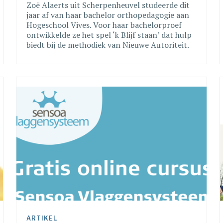
Zoë Alaerts uit Scherpenheuvel studeerde dit
jaar af van haar bachelor orthopedagogie aan
Hogeschool Vives. Voor haar bachelorproef
ontwikkelde ze het spel ‘k Blijf staan’ dat hulp
biedt bij de methodiek van Nieuwe Autoriteit.
Nieuwe Autoriteit is een veelgebruikte
methodiek binnen de jeugdhulp, waarin Zoë
ook tewerkgesteld is bij Mariahuis vzw.
ARTIKEL 