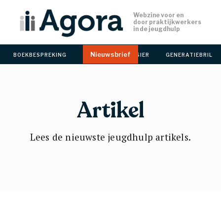
Webzine voor en 
door praktijkwerkers
in de jeugdhulp
Nieuwsbrief
BOEKBESPREKING 
CACHET 
DOSSIER 
GENERATIEBRIL 
Artikel
Lees de nieuwste jeugdhulp artikels.