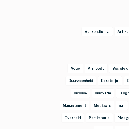
Aankondiging 
Artikel
Actie
Armoede
Begeleid
Duurzaamheid
Eerstelijn 
E
Inclusie
Innovatie
Jeugd
Management
Mediawijs
naf
Overheid
Participatie
Pleeg