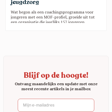
jeugdzorg
Wat begon als een coachingsprogramma voor
jongeren met een MOF-profiel, groeide uit tot
een organisatie die jaarlijks 157 jongeren
ondersteunt via twee programma’s in vijf
provincies. Die groei is geen toeval:
wetenschappelijk onderzoek toont zwart op wit
aan dat de YAR-aanpak werkt. Een blik op een
organisatie die echt het verschil maakt.
Blijf op de hoogte!
Ontvang maandelijks een update met onze
meest recente artikels in je mailbox