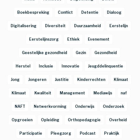
Boekbespreking
Conflict
Detentie
Dialoog
Digitalisering
Diversiteit
Duurzaamheid
Eerstelijn
Eerstelijnszorg
Ethiek
Evenement
Geestelijke gezondheid
Gezin
Gezondheid
Herstel
Inclusie
Innovatie
Jeugddelinquentie
Jong
Jongeren
Justitie
Kinderrechten
Klimaat
Klimaat
Kwaliteit
Management
Mediawijs
naf
NAFT
Netwerkvorming
Onderwijs
Onderzoek
Opgroeien
Opleiding
Orthopedagogie
Overheid
Participatie
Pleegzorg
Podcast
Praktijk