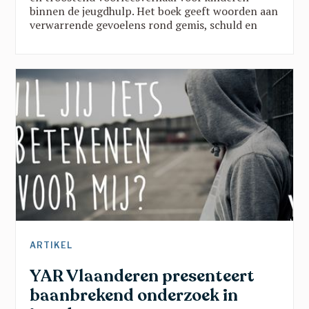
binnen de jeugdhulp. Het boek geeft woorden aan
verwarrende gevoelens rond gemis, schuld en
verandering, en brengt belangrijke
boodschappen vanuit een traumasensitieve blik.
Een verhaal dat kinderen helpt groeien in rust,
veiligheid en vertrouwen en dat toont dat ze er
nooit alleen voor staan.
ARTIKEL
YAR Vlaanderen presenteert
baanbrekend onderzoek in