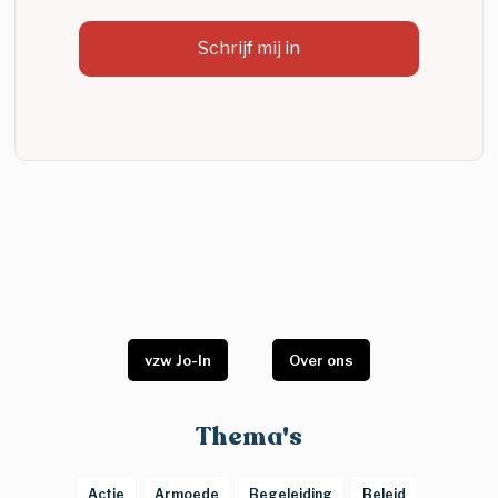
vzw Jo-In
Over ons
Thema's
Actie
Armoede
Begeleiding
Beleid