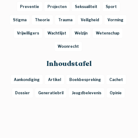
Preventie
Projecten
Seksualiteit
Sport
Stigma
Theorie
Trauma
Veiligheid
Vorming
Vrijwilligers
Wachtlijst
Welzijn
Wetenschap
Woonrecht
Inhoudstafel
Aankondiging
Artikel
Boekbespreking
Cachet
Dossier
Generatiebril
Jeugdbelevenis
Opinie