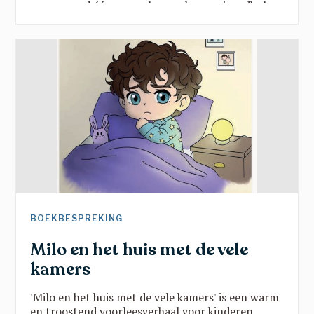
samen rond één vraag: hoe maken we jeugdhulp
sterker door verbinding? Vanuit onderwijs, kunst,
sport en beleid klonk een gedeelde oproep:
doorbreek verkokering, geef jongeren een stem
en zet hun talenten centraal. Een inspirerende
namiddag vol scherpe inzichten en hoopvolle
perspectieven.
BOEKBESPREKING
Milo en het huis met de vele
kamers
'Milo en het huis met de vele kamers' is een warm
en troostend voorleesverhaal voor kinderen