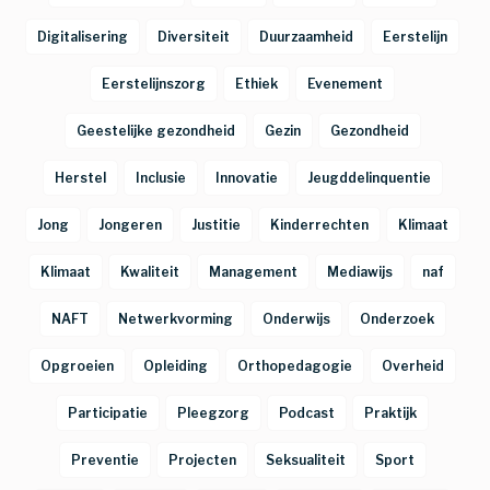
Digitalisering
Diversiteit
Duurzaamheid
Eerstelijn
Eerstelijnszorg
Ethiek
Evenement
Geestelijke gezondheid
Gezin
Gezondheid
Herstel
Inclusie
Innovatie
Jeugddelinquentie
Jong
Jongeren
Justitie
Kinderrechten
Klimaat
Klimaat
Kwaliteit
Management
Mediawijs
naf
NAFT
Netwerkvorming
Onderwijs
Onderzoek
Opgroeien
Opleiding
Orthopedagogie
Overheid
Participatie
Pleegzorg
Podcast
Praktijk
Preventie
Projecten
Seksualiteit
Sport