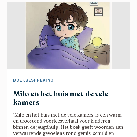
doorbreek verkokering, geef jongeren een stem
en zet hun talenten centraal. Een inspirerende
namiddag vol scherpe inzichten en hoopvolle
perspectieven.
BOEKBESPREKING
Milo en het huis met de vele
kamers
'Milo en het huis met de vele kamers' is een warm
en troostend voorleesverhaal voor kinderen
binnen de jeugdhulp. Het boek geeft woorden aan
verwarrende gevoelens rond gemis, schuld en