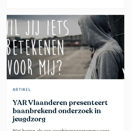
verandering, en brengt belangrijke
boodschappen vanuit een traumasensitieve blik.
Een verhaal dat kinderen helpt groeien in rust,
veiligheid en vertrouwen en dat toont dat ze er
nooit alleen voor staan.
ARTIKEL
YAR Vlaanderen presenteert
baanbrekend onderzoek in
jeugdzorg
Wat begon als een coachingsprogramma voor