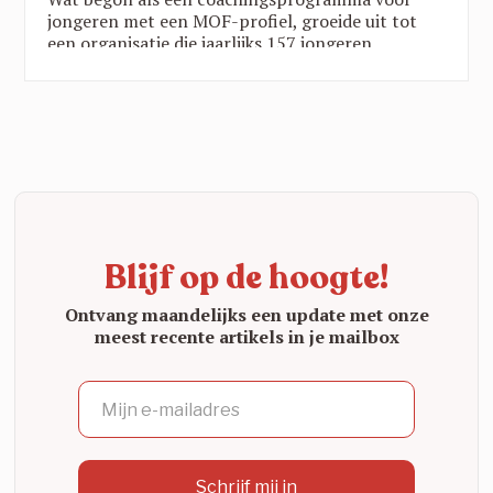
jongeren met een MOF-profiel, groeide uit tot
een organisatie die jaarlijks 157 jongeren
ondersteunt via twee programma’s in vijf
provincies. Die groei is geen toeval:
wetenschappelijk onderzoek toont zwart op wit
aan dat de YAR-aanpak werkt. Een blik op een
organisatie die echt het verschil maakt.
Blijf op de hoogte!
Ontvang maandelijks een update met onze
meest recente artikels in je mailbox