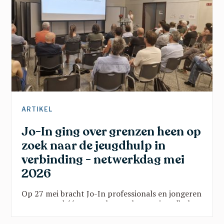
ARTIKEL
Jo-In ging over grenzen heen op
zoek naar de jeugdhulp in
verbinding - netwerkdag mei
2026
Op 27 mei bracht Jo-In professionals en jongeren
samen rond één vraag: hoe maken we jeugdhulp
sterker door verbinding? Vanuit onderwijs, kunst,
sport en beleid klonk een gedeelde oproep: