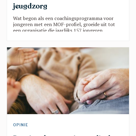
jeugdzorg
Wat begon als een coachingsprogramma voor
jongeren met een MOF-profiel, groeide uit tot
een organisatie die jaarlijks 157 jongeren
ondersteunt via twee programma’s in vijf
provincies. Die groei is geen toeval:
wetenschappelijk onderzoek toont zwart op wit
aan dat de YAR-aanpak werkt. Een blik op een
organisatie die echt het verschil maakt.
OPINIE