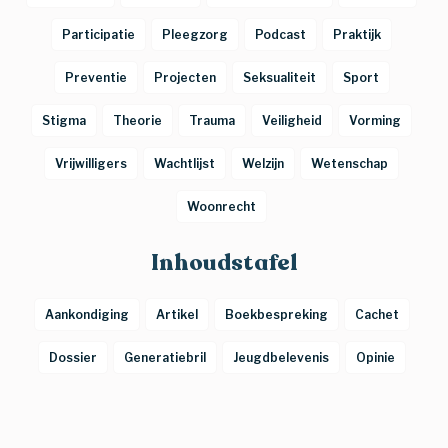
Participatie
Pleegzorg
Podcast
Praktijk
Preventie
Projecten
Seksualiteit
Sport
Stigma
Theorie
Trauma
Veiligheid
Vorming
Vrijwilligers
Wachtlijst
Welzijn
Wetenschap
Woonrecht
Inhoudstafel
Aankondiging
Artikel
Boekbespreking
Cachet
Dossier
Generatiebril
Jeugdbelevenis
Opinie