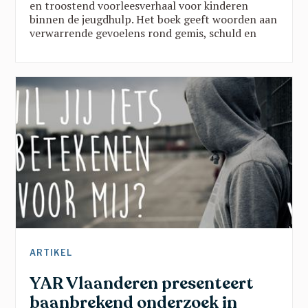
en troostend voorleesverhaal voor kinderen
binnen de jeugdhulp. Het boek geeft woorden aan
verwarrende gevoelens rond gemis, schuld en
verandering, en brengt belangrijke
boodschappen vanuit een traumasensitieve blik.
Een verhaal dat kinderen helpt groeien in rust,
veiligheid en vertrouwen en dat toont dat ze er
nooit alleen voor staan.
ARTIKEL
YAR Vlaanderen presenteert
baanbrekend onderzoek in