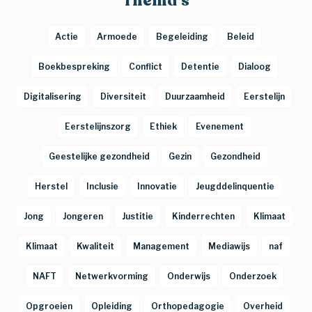
Thema's
Actie
Armoede
Begeleiding
Beleid
Boekbespreking
Conflict
Detentie
Dialoog
Digitalisering
Diversiteit
Duurzaamheid
Eerstelijn
Eerstelijnszorg
Ethiek
Evenement
Geestelijke gezondheid
Gezin
Gezondheid
Herstel
Inclusie
Innovatie
Jeugddelinquentie
Jong
Jongeren
Justitie
Kinderrechten
Klimaat
Klimaat
Kwaliteit
Management
Mediawijs
naf
NAFT
Netwerkvorming
Onderwijs
Onderzoek
Opgroeien
Opleiding
Orthopedagogie
Overheid