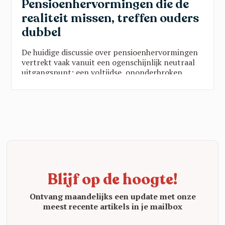
Pensioenhervormingen die de
realiteit missen, treffen ouders
dubbel
De huidige discussie over pensioenhervormingen
vertrekt vaak vanuit een ogenschijnlijk neutraal
uitgangspunt: een voltijdse, ononderbroken
loopbaan als norm. Wie langer werkt, meer
bijdraagt en minder onderbrekingen kent, bouwt
een beter pensioen op. Op papier klinkt dat
logisch. In de realiteit van vele gezinnen is het
dat allerminst.
Blijf op de hoogte!
Ontvang maandelijks een update met onze
meest recente artikels in je mailbox