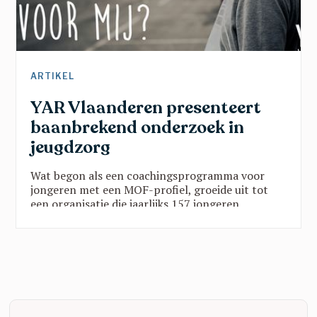
ARTIKEL
YAR Vlaanderen presenteert
baanbrekend onderzoek in
jeugdzorg
Wat begon als een coachingsprogramma voor
jongeren met een MOF-profiel, groeide uit tot
een organisatie die jaarlijks 157 jongeren
ondersteunt via twee programma’s in vijf
provincies. Die groei is geen toeval:
wetenschappelijk onderzoek toont zwart op wit
aan dat de YAR-aanpak werkt. Een blik op een
organisatie die echt het verschil maakt.