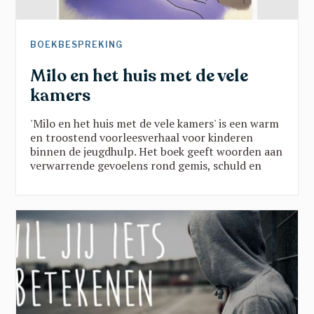
BOEKBESPREKING
Milo en het huis met de vele
kamers
'Milo en het huis met de vele kamers' is een warm
en troostend voorleesverhaal voor kinderen
binnen de jeugdhulp. Het boek geeft woorden aan
verwarrende gevoelens rond gemis, schuld en
verandering, en brengt belangrijke
boodschappen vanuit een traumasensitieve blik.
Een verhaal dat kinderen helpt groeien in rust,
veiligheid en vertrouwen en dat toont dat ze er
nooit alleen voor staan.