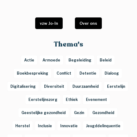
vzw Jo-In
Over ons
Thema's
Actie
Armoede
Begeleiding
Beleid
Boekbespreking
Conflict
Detentie
Dialoog
Digitalisering
Diversiteit
Duurzaamheid
Eerstelijn
Eerstelijnszorg
Ethiek
Evenement
Geestelijke gezondheid
Gezin
Gezondheid
Herstel
Inclusie
Innovatie
Jeugddelinquentie