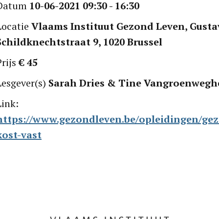
Datum 
10-06-2021 09:30 - 16:30
Locatie 
Vlaams Instituut Gezond Leven, Gusta
Schildknechtstraat 9, 1020 Brussel
rijs 
€ 45
Lesgever(s) 
Sarah Dries & Tine Vangroenwegh
Link: 
https://www.gezondleven.be/opleidingen/ge
kost-vast