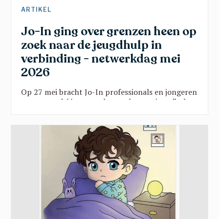
ARTIKEL
Jo-In ging over grenzen heen op
zoek naar de jeugdhulp in
verbinding - netwerkdag mei
2026
Op 27 mei bracht Jo-In professionals en jongeren
samen rond één vraag: hoe maken we jeugdhulp
sterker door verbinding? Vanuit onderwijs, kunst,
sport en beleid klonk een gedeelde oproep:
doorbreek verkokering, geef jongeren een stem
en zet hun talenten centraal. Een inspirerende
namiddag vol scherpe inzichten en hoopvolle
perspectieven.