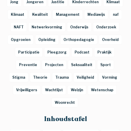
Jong
Jongeren
Justitie
Kinderrechten
Klimaat
Klimaat
Kwaliteit
Management
Mediawijs
naf
NAFT
Netwerkvorming
Onderwijs
Onderzoek
Opgroeien
Opleiding
Orthopedagogie
Overheid
Participatie
Pleegzorg
Podcast
Praktijk
Preventie
Projecten
Seksualiteit
Sport
Stigma
Theorie
Trauma
Veiligheid
Vorming
Vrijwilligers
Wachtlijst
Welzijn
Wetenschap
Woonrecht
Inhoudstafel