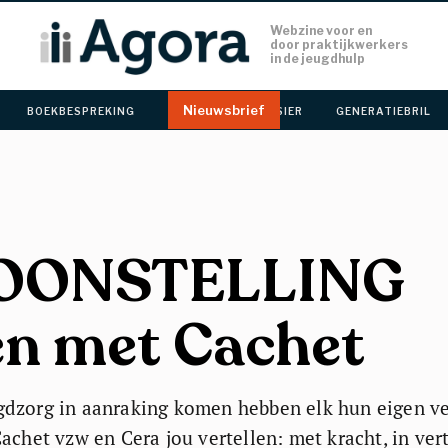
Webzine voor en 
door praktijkwerkers
in de jeugdhulp
Nieuwsbrief
BOEKBESPREKING 
CACHET 
DOSSIER 
GENERATIEBRIL 
OONSTELLING
en met Cachet
dzorg in aanraking komen hebben elk hun eigen ve
achet vzw en Cera jou vertellen: met kracht, in ver