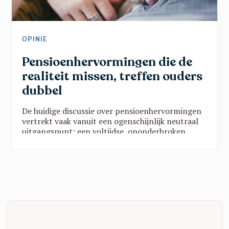
OPINIE
Pensioenhervormingen die de
realiteit missen, treffen ouders
dubbel
De huidige discussie over pensioenhervormingen
vertrekt vaak vanuit een ogenschijnlijk neutraal
uitgangspunt: een voltijdse, ononderbroken
loopbaan als norm. Wie langer werkt, meer
bijdraagt en minder onderbrekingen kent, bouwt
een beter pensioen op. Op papier klinkt dat
logisch. In de realiteit van vele gezinnen is het
dat allerminst.