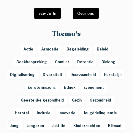
vzw Jo-In
Over ons
Thema's
Actie
Armoede
Begeleiding
Beleid
Boekbespreking
Conflict
Detentie
Dialoog
Digitalisering
Diversiteit
Duurzaamheid
Eerstelijn
Eerstelijnszorg
Ethiek
Evenement
Geestelijke gezondheid
Gezin
Gezondheid
Herstel
Inclusie
Innovatie
Jeugddelinquentie
Jong
Jongeren
Justitie
Kinderrechten
Klimaat