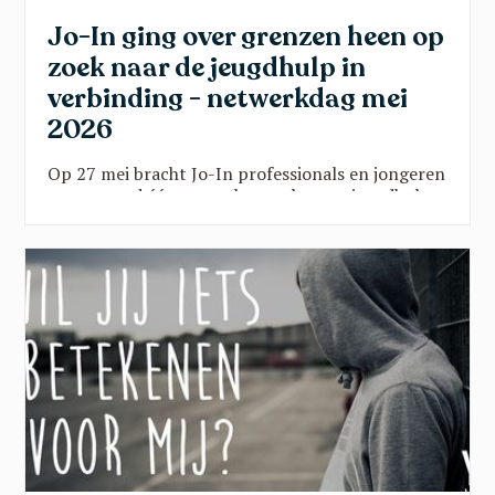
Jo-In ging over grenzen heen op
zoek naar de jeugdhulp in
verbinding - netwerkdag mei
2026
Op 27 mei bracht Jo-In professionals en jongeren
samen rond één vraag: hoe maken we jeugdhulp
sterker door verbinding? Vanuit onderwijs, kunst,
sport en beleid klonk een gedeelde oproep:
doorbreek verkokering, geef jongeren een stem
en zet hun talenten centraal. Een inspirerende
namiddag vol scherpe inzichten en hoopvolle
perspectieven.