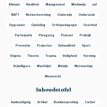
Klimaat
Kwaliteit
Management
Mediawijs
naf
NAFT
Netwerkvorming
Onderwijs
Onderzoek
Opgroeien
Opleiding
Orthopedagogie
Overheid
Participatie
Pleegzorg
Podcast
Praktijk
Preventie
Projecten
Seksualiteit
Sport
Stigma
Theorie
Trauma
Veiligheid
Vorming
Vrijwilligers
Wachtlijst
Welzijn
Wetenschap
Woonrecht
Inhoudstafel
Aankondiging
Artikel
Boekbespreking
Cachet