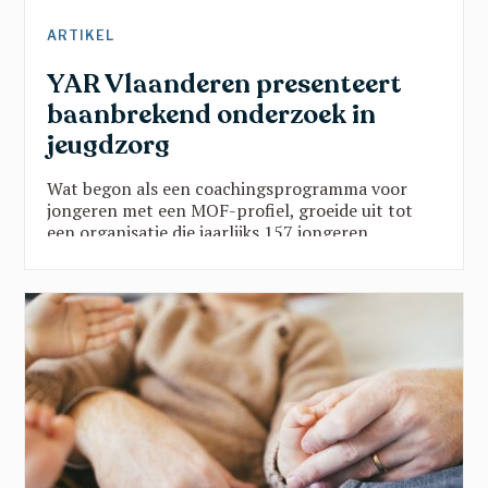
ARTIKEL
YAR Vlaanderen presenteert
baanbrekend onderzoek in
jeugdzorg
Wat begon als een coachingsprogramma voor
jongeren met een MOF-profiel, groeide uit tot
een organisatie die jaarlijks 157 jongeren
ondersteunt via twee programma’s in vijf
provincies. Die groei is geen toeval:
wetenschappelijk onderzoek toont zwart op wit
aan dat de YAR-aanpak werkt. Een blik op een
organisatie die echt het verschil maakt.