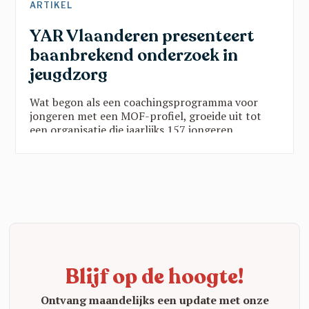
ARTIKEL
YAR Vlaanderen presenteert
baanbrekend onderzoek in
jeugdzorg
Wat begon als een coachingsprogramma voor
jongeren met een MOF-profiel, groeide uit tot
een organisatie die jaarlijks 157 jongeren
ondersteunt via twee programma’s in vijf
provincies. Die groei is geen toeval:
wetenschappelijk onderzoek toont zwart op wit
aan dat de YAR-aanpak werkt. Een blik op een
organisatie die echt het verschil maakt.
Blijf op de hoogte!
Ontvang maandelijks een update met onze