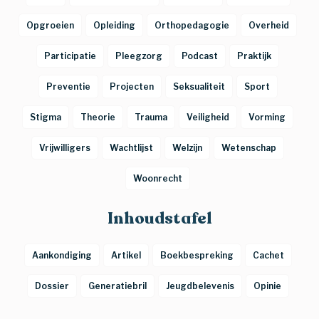
Opgroeien
Opleiding
Orthopedagogie
Overheid
Participatie
Pleegzorg
Podcast
Praktijk
Preventie
Projecten
Seksualiteit
Sport
Stigma
Theorie
Trauma
Veiligheid
Vorming
Vrijwilligers
Wachtlijst
Welzijn
Wetenschap
Woonrecht
Inhoudstafel
Aankondiging
Artikel
Boekbespreking
Cachet
Dossier
Generatiebril
Jeugdbelevenis
Opinie