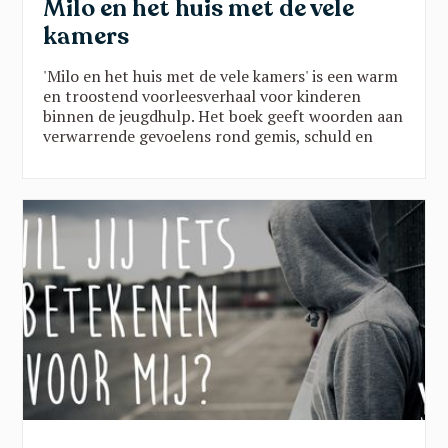
Milo en het huis met de vele
kamers
'Milo en het huis met de vele kamers' is een warm
en troostend voorleesverhaal voor kinderen
binnen de jeugdhulp. Het boek geeft woorden aan
verwarrende gevoelens rond gemis, schuld en
verandering, en brengt belangrijke
boodschappen vanuit een traumasensitieve blik.
Een verhaal dat kinderen helpt groeien in rust,
veiligheid en vertrouwen en dat toont dat ze er
nooit alleen voor staan.