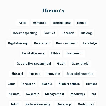
Thema's
Actie
Armoede
Begeleiding
Beleid
Boekbespreking
Conflict
Detentie
Dialoog
Digitalisering
Diversiteit
Duurzaamheid
Eerstelijn
Eerstelijnszorg
Ethiek
Evenement
Geestelijke gezondheid
Gezin
Gezondheid
Herstel
Inclusie
Innovatie
Jeugddelinquentie
Jong
Jongeren
Justitie
Kinderrechten
Klimaat
Klimaat
Kwaliteit
Management
Mediawijs
naf
NAFT
Netwerkvorming
Onderwijs
Onderzoek