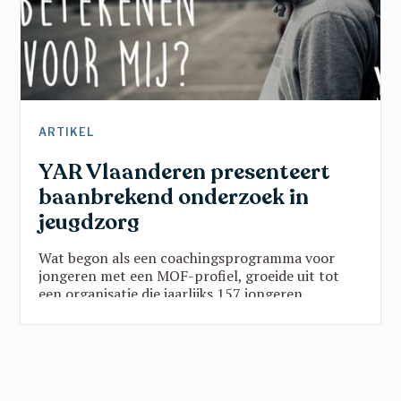
ARTIKEL
YAR Vlaanderen presenteert
baanbrekend onderzoek in
jeugdzorg
Wat begon als een coachingsprogramma voor
jongeren met een MOF-profiel, groeide uit tot
een organisatie die jaarlijks 157 jongeren
ondersteunt via twee programma’s in vijf
provincies. Die groei is geen toeval:
wetenschappelijk onderzoek toont zwart op wit
aan dat de YAR-aanpak werkt. Een blik op een
organisatie die echt het verschil maakt.