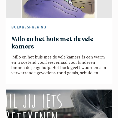
BOEKBESPREKING
Milo en het huis met de vele
kamers
'Milo en het huis met de vele kamers' is een warm
en troostend voorleesverhaal voor kinderen
binnen de jeugdhulp. Het boek geeft woorden aan
verwarrende gevoelens rond gemis, schuld en
verandering, en brengt belangrijke
boodschappen vanuit een traumasensitieve blik.
Een verhaal dat kinderen helpt groeien in rust,
veiligheid en vertrouwen en dat toont dat ze er
nooit alleen voor staan.