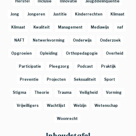
Herstel
Inclusie
Innovatie
Jeugddelinquentie
Jong
Jongeren
Justitie
Kinderrechten
Klimaat
Klimaat
Kwaliteit
Management
Mediawijs
naf
NAFT
Netwerkvorming
Onderwijs
Onderzoek
Opgroeien
Opleiding
Orthopedagogie
Overheid
Participatie
Pleegzorg
Podcast
Praktijk
Preventie
Projecten
Seksualiteit
Sport
Stigma
Theorie
Trauma
Veiligheid
Vorming
Vrijwilligers
Wachtlijst
Welzijn
Wetenschap
Woonrecht
Inhoudstafel