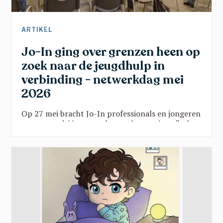
ARTIKEL
Jo-In ging over grenzen heen op
zoek naar de jeugdhulp in
verbinding - netwerkdag mei
2026
Op 27 mei bracht Jo-In professionals en jongeren
samen rond één vraag: hoe maken we jeugdhulp
sterker door verbinding? Vanuit onderwijs, kunst,
sport en beleid klonk een gedeelde oproep:
doorbreek verkokering, geef jongeren een stem
en zet hun talenten centraal. Een inspirerende
namiddag vol scherpe inzichten en hoopvolle
perspectieven.