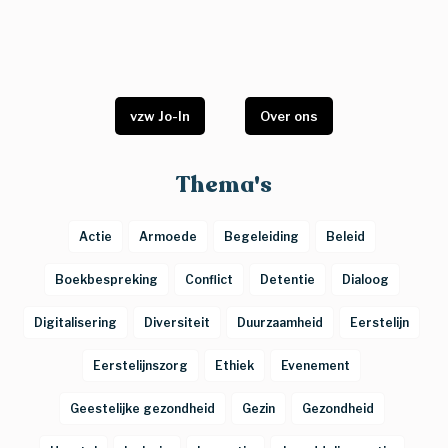
vzw Jo-In
Over ons
Thema's
Actie
Armoede
Begeleiding
Beleid
Boekbespreking
Conflict
Detentie
Dialoog
Digitalisering
Diversiteit
Duurzaamheid
Eerstelijn
Eerstelijnszorg
Ethiek
Evenement
Geestelijke gezondheid
Gezin
Gezondheid