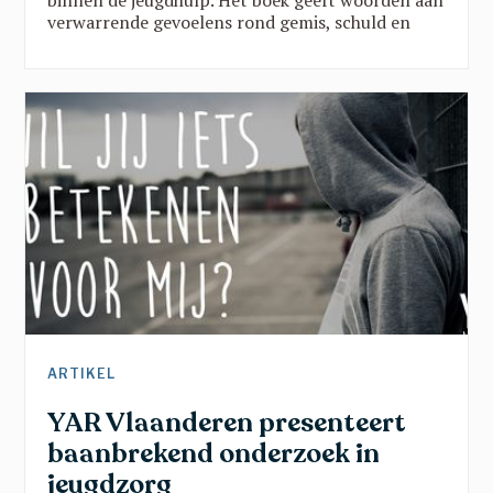
binnen de jeugdhulp. Het boek geeft woorden aan
verwarrende gevoelens rond gemis, schuld en
verandering, en brengt belangrijke
boodschappen vanuit een traumasensitieve blik.
Een verhaal dat kinderen helpt groeien in rust,
veiligheid en vertrouwen en dat toont dat ze er
nooit alleen voor staan.
ARTIKEL
YAR Vlaanderen presenteert
baanbrekend onderzoek in
jeugdzorg