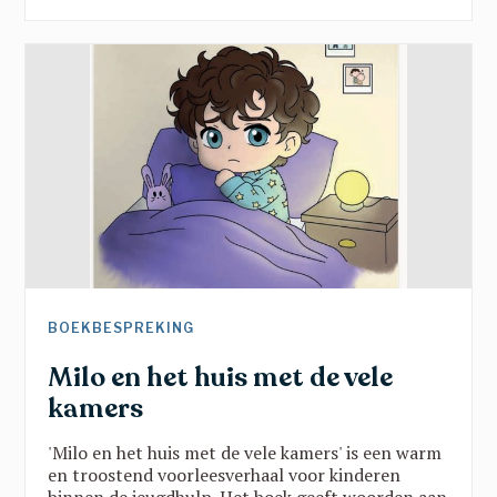
sterker door verbinding? Vanuit onderwijs, kunst,
sport en beleid klonk een gedeelde oproep:
doorbreek verkokering, geef jongeren een stem
en zet hun talenten centraal. Een inspirerende
namiddag vol scherpe inzichten en hoopvolle
perspectieven.
BOEKBESPREKING
Milo en het huis met de vele
kamers
'Milo en het huis met de vele kamers' is een warm
en troostend voorleesverhaal voor kinderen