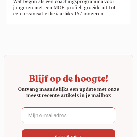
Wat begon als een coachingsprogramma voor
jongeren met een MOF-profiel, groeide uit tot
een organisatie die jaarlijks 157 jongeren
ondersteunt via twee programma’s in vijf
provincies. Die groei is geen toeval:
wetenschappelijk onderzoek toont zwart op wit
aan dat de YAR-aanpak werkt. Een blik op een
organisatie die echt het verschil maakt.
Blijf op de hoogte!
Ontvang maandelijks een update met onze
meest recente artikels in je mailbox