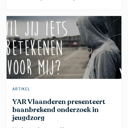
verandering, en brengt belangrijke
boodschappen vanuit een traumasensitieve blik.
Een verhaal dat kinderen helpt groeien in rust,
veiligheid en vertrouwen en dat toont dat ze er
nooit alleen voor staan.
ARTIKEL
YAR Vlaanderen presenteert
baanbrekend onderzoek in
jeugdzorg