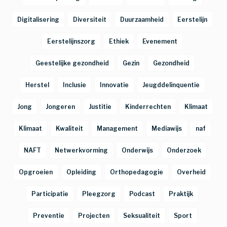
Digitalisering
Diversiteit
Duurzaamheid
Eerstelijn
Eerstelijnszorg
Ethiek
Evenement
Geestelijke gezondheid
Gezin
Gezondheid
Herstel
Inclusie
Innovatie
Jeugddelinquentie
Jong
Jongeren
Justitie
Kinderrechten
Klimaat
Klimaat
Kwaliteit
Management
Mediawijs
naf
NAFT
Netwerkvorming
Onderwijs
Onderzoek
Opgroeien
Opleiding
Orthopedagogie
Overheid
Participatie
Pleegzorg
Podcast
Praktijk
Preventie
Projecten
Seksualiteit
Sport