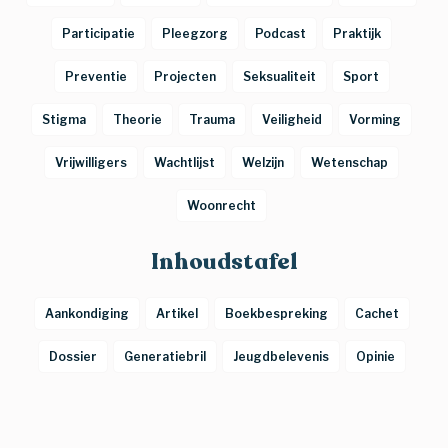
Participatie
Pleegzorg
Podcast
Praktijk
Preventie
Projecten
Seksualiteit
Sport
Stigma
Theorie
Trauma
Veiligheid
Vorming
Vrijwilligers
Wachtlijst
Welzijn
Wetenschap
Woonrecht
Inhoudstafel
Aankondiging
Artikel
Boekbespreking
Cachet
Dossier
Generatiebril
Jeugdbelevenis
Opinie