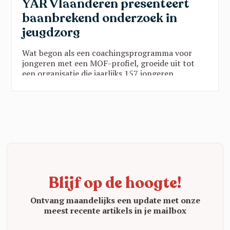
YAR Vlaanderen presenteert
baanbrekend onderzoek in
jeugdzorg
Wat begon als een coachingsprogramma voor
jongeren met een MOF-profiel, groeide uit tot
een organisatie die jaarlijks 157 jongeren
ondersteunt via twee programma’s in vijf
provincies. Die groei is geen toeval:
wetenschappelijk onderzoek toont zwart op wit
aan dat de YAR-aanpak werkt. Een blik op een
organisatie die echt het verschil maakt.
Blijf op de hoogte!
Ontvang maandelijks een update met onze
meest recente artikels in je mailbox