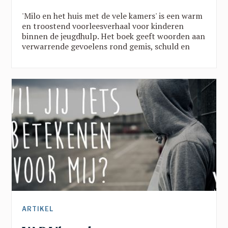
'Milo en het huis met de vele kamers' is een warm
en troostend voorleesverhaal voor kinderen
binnen de jeugdhulp. Het boek geeft woorden aan
verwarrende gevoelens rond gemis, schuld en
verandering, en brengt belangrijke
boodschappen vanuit een traumasensitieve blik.
Een verhaal dat kinderen helpt groeien in rust,
veiligheid en vertrouwen en dat toont dat ze er
nooit alleen voor staan.
ARTIKEL