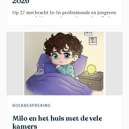
2026
Op 27 mei bracht Jo-In professionals en jongeren
samen rond één vraag: hoe maken we jeugdhulp
sterker door verbinding? Vanuit onderwijs, kunst,
sport en beleid klonk een gedeelde oproep:
doorbreek verkokering, geef jongeren een stem
en zet hun talenten centraal. Een inspirerende
namiddag vol scherpe inzichten en hoopvolle
perspectieven.
BOEKBESPREKING
Milo en het huis met de vele
kamers