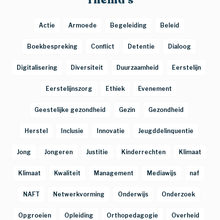
Actie
Armoede
Begeleiding
Beleid
Boekbespreking
Conflict
Detentie
Dialoog
Digitalisering
Diversiteit
Duurzaamheid
Eerstelijn
Eerstelijnszorg
Ethiek
Evenement
Geestelijke gezondheid
Gezin
Gezondheid
Herstel
Inclusie
Innovatie
Jeugddelinquentie
Jong
Jongeren
Justitie
Kinderrechten
Klimaat
Klimaat
Kwaliteit
Management
Mediawijs
naf
NAFT
Netwerkvorming
Onderwijs
Onderzoek
Opgroeien
Opleiding
Orthopedagogie
Overheid