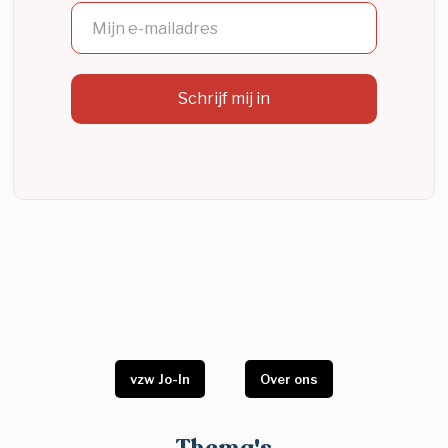
vzw Jo-In
Over ons
Thema's