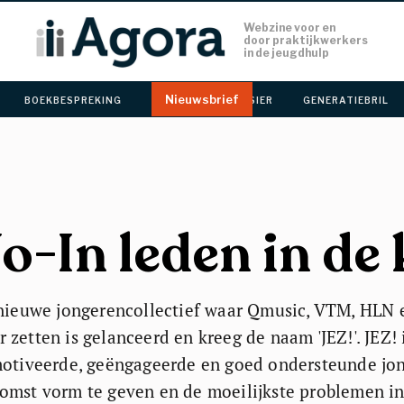
Webzine voor en 
door praktijkwerkers
in de jeugdhulp
Nieuwsbrief
BOEKBESPREKING 
CACHET 
DOSSIER 
GENERATIEBRIL 
Jo-In leden in de 
 nieuwe jongerencollectief waar Qmusic, VTM, HLN e
zetten is gelanceerd en kreeg de naam 'JEZ!'. JEZ! 
motiveerde, geëngageerde en goed ondersteunde jo
omst vorm te geven en de moeilijkste problemen i