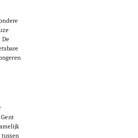
zondere 
uze 
l De 
etsbare 
jongeren 
 
 Gent 
amelijk 
 tussen 