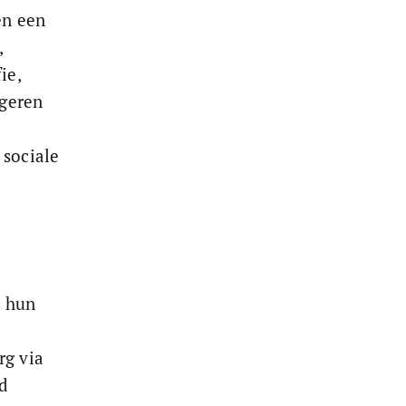
en een 
 
ie, 
ngeren 
sociale 
 hun 
g via 
d 