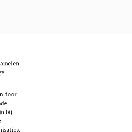
zamelen 
ge 
n door 
nde 
n bij 
e 
isaties, 