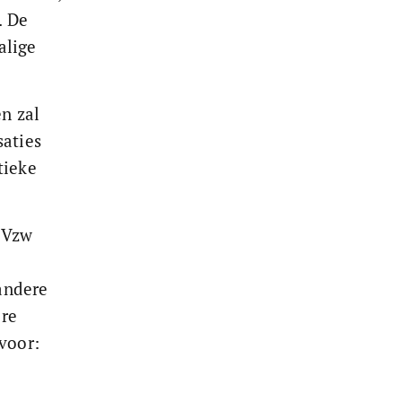
. De 
alige 
n zal 
aties 
tieke 
 Vzw 
andere 
re 
voor: 