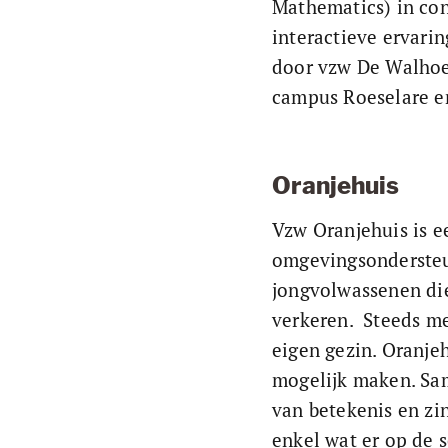
Mathematics) in con
interactieve ervarin
door vzw De Walhoe
campus Roeselare e
Oranjehuis
Vzw Oranjehuis is e
omgevingsondersteun
jongvolwassenen die
verkeren.  Steeds m
eigen gezin. Oranje
mogelijk maken. Sam
van betekenis en zi
enkel wat er op de 