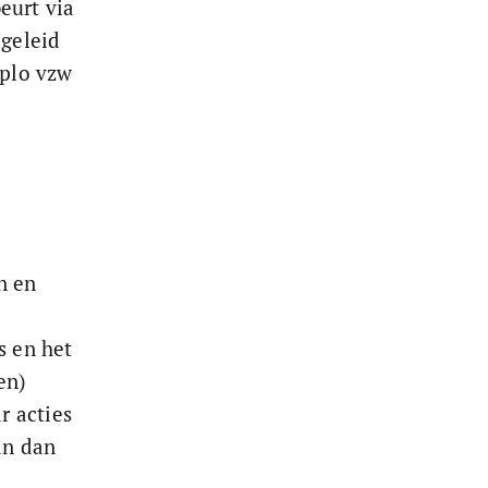
eurt via 
geleid 
plo vzw 
n en 
 
s en het 
en) 
 acties 
an dan 