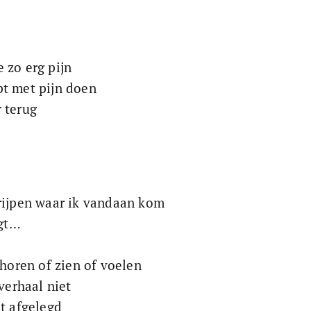
 zo erg pijn
t met pijn doen 
 terug
rijpen waar ik vandaan kom
agt…
 horen of zien of voelen
 verhaal niet
et afgelegd