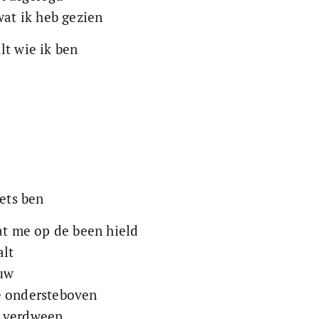
wat ik heb gezien
lt wie ik ben
iets ben
wat me op de been hield
alt
uw
e ondersteboven
, verdween