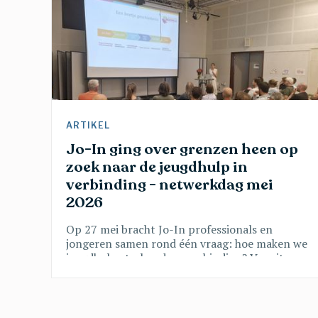
ARTIKEL 
Jo-In ging over grenzen heen op 
zoek naar de jeugdhulp in 
verbinding - netwerkdag mei 
2026 
Op 27 mei bracht Jo-In professionals en
jongeren samen rond één vraag: hoe maken we
jeugdhulp sterker door verbinding? Vanuit
onderwijs, kunst, sport en beleid klonk een
gedeelde oproep: doorbreek verkokering, geef
jongeren een stem en zet hun talenten
centraal. Een inspirerende namiddag vol