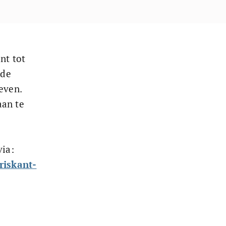
nt tot 
de 
even. 
an te 
ia: 
riskant-