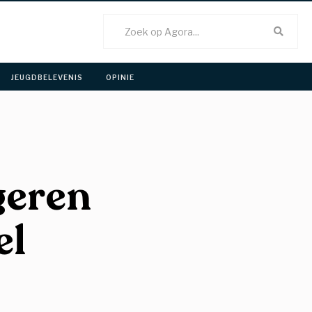
JEUGDBELEVENIS 
OPINIE 
geren
el