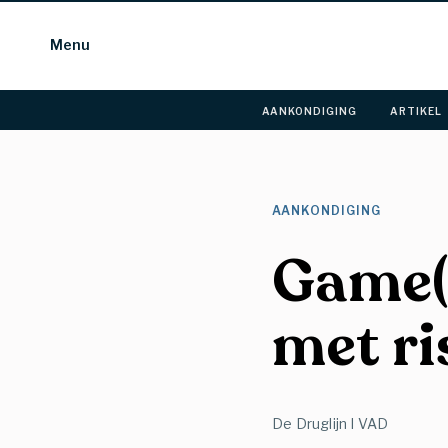
Menu
AANKONDIGING 
ARTIKEL 
AANKONDIGING 
Game(L
met ri
De Druglijn I VAD