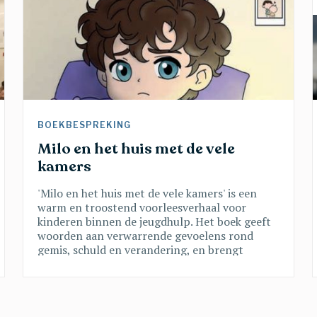
BOEKBESPREKING 
Milo en het huis met de vele 
kamers
'Milo en het huis met de vele kamers' is een
warm en troostend voorleesverhaal voor
kinderen binnen de jeugdhulp. Het boek geeft
woorden aan verwarrende gevoelens rond
gemis, schuld en verandering, en brengt
belangrijke boodschappen vanuit een
traumasensitieve blik. Een verhaal dat kinderen
helpt groeien in rust, veiligheid en vertrouwen
en dat toont dat ze er nooit alleen voor staan.