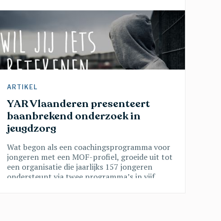
ARTIKEL 
YAR Vlaanderen presenteert 
baanbrekend onderzoek in 
jeugdzorg
Wat begon als een coachingsprogramma voor
jongeren met een MOF-profiel, groeide uit tot
een organisatie die jaarlijks 157 jongeren
ondersteunt via twee programma’s in vijf
provincies. Die groei is geen toeval:
wetenschappelijk onderzoek toont zwart op
wit aan dat de YAR-aanpak werkt. Een blik op
een organisatie die echt het verschil maakt.