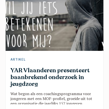
veiligheid en vertrouwen en dat toont dat ze er
nooit alleen voor staan.
ARTIKEL
YAR Vlaanderen presenteert
baanbrekend onderzoek in
jeugdzorg
Wat begon als een coachingsprogramma voor
jongeren met een MOF-profiel, groeide uit tot
een organisatie die jaarlijks 157 jongeren
ondersteunt via twee programma’s in vijf