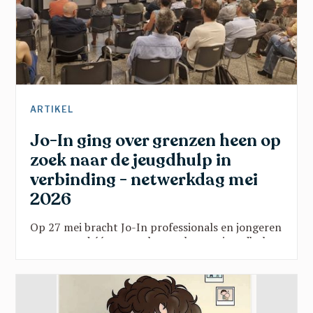
ARTIKEL
Jo-In ging over grenzen heen op
zoek naar de jeugdhulp in
verbinding - netwerkdag mei
2026
Op 27 mei bracht Jo-In professionals en jongeren
samen rond één vraag: hoe maken we jeugdhulp
sterker door verbinding? Vanuit onderwijs, kunst,
sport en beleid klonk een gedeelde oproep:
doorbreek verkokering, geef jongeren een stem
en zet hun talenten centraal. Een inspirerende
namiddag vol scherpe inzichten en hoopvolle