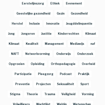
Eerstelijnszorg
Ethiek
Evenement
Geestelijke gezondheid
Gezin
Gezondheid
Herstel
Inclusie
Innovatie
Jeugddelinquentie
Jong
Jongeren
Justitie
Kinderrechten
Klimaat
Klimaat
Kwaliteit
Management
Mediawijs
naf
NAFT
Netwerkvorming
Onderwijs
Onderzoek
Opgroeien
Opleiding
Orthopedagogie
Overheid
Participatie
Pleegzorg
Podcast
Praktijk
Preventie
Projecten
Seksualiteit
Sport
Stigma
Theorie
Trauma
Veiligheid
Vorming
Vrijwilligers
Wachtlijst
Welzijn
Wetenschap