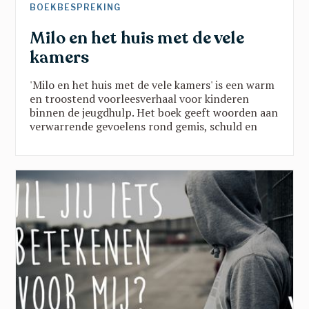
BOEKBESPREKING
Milo en het huis met de vele
kamers
'Milo en het huis met de vele kamers' is een warm
en troostend voorleesverhaal voor kinderen
binnen de jeugdhulp. Het boek geeft woorden aan
verwarrende gevoelens rond gemis, schuld en
verandering, en brengt belangrijke
boodschappen vanuit een traumasensitieve blik.
Een verhaal dat kinderen helpt groeien in rust,
veiligheid en vertrouwen en dat toont dat ze er
nooit alleen voor staan.