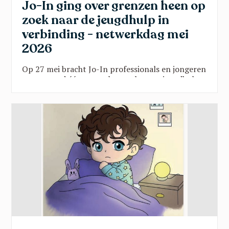
Jo-In ging over grenzen heen op
zoek naar de jeugdhulp in
verbinding - netwerkdag mei
2026
Op 27 mei bracht Jo-In professionals en jongeren
samen rond één vraag: hoe maken we jeugdhulp
sterker door verbinding? Vanuit onderwijs, kunst,
sport en beleid klonk een gedeelde oproep:
doorbreek verkokering, geef jongeren een stem
en zet hun talenten centraal. Een inspirerende
namiddag vol scherpe inzichten en hoopvolle
perspectieven.