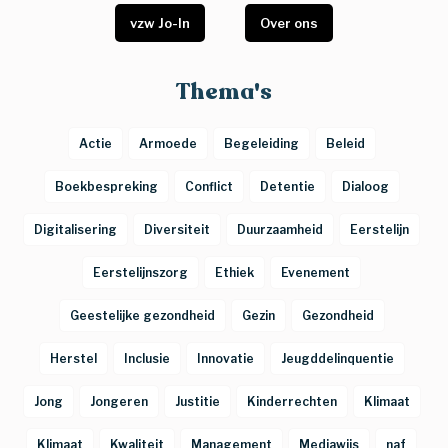
vzw Jo-In
Over ons
Thema's
Actie
Armoede
Begeleiding
Beleid
Boekbespreking
Conflict
Detentie
Dialoog
Digitalisering
Diversiteit
Duurzaamheid
Eerstelijn
Eerstelijnszorg
Ethiek
Evenement
Geestelijke gezondheid
Gezin
Gezondheid
Herstel
Inclusie
Innovatie
Jeugddelinquentie
Jong
Jongeren
Justitie
Kinderrechten
Klimaat
Klimaat
Kwaliteit
Management
Mediawijs
naf