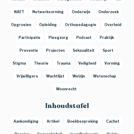
NAFT
Netwerkvorming
Onderwijs
Onderzoek
Opgroeien
Opleiding
Orthopedagogie
Overheid
Participatie
Pleegzorg
Podcast
Praktijk
Preventie
Projecten
Seksualiteit
Sport
Stigma
Theorie
Trauma
Veiligheid
Vorming
Vrijwilligers
Wachtlijst
Welzijn
Wetenschap
Woonrecht
Inhoudstafel
Aankondiging
Artikel
Boekbespreking
Cachet