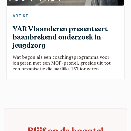
ARTIKEL
YAR Vlaanderen presenteert
baanbrekend onderzoek in
jeugdzorg
Wat begon als een coachingsprogramma voor
jongeren met een MOF-profiel, groeide uit tot
een organisatie die jaarlijks 157 jongeren
ondersteunt via twee programma’s in vijf
provincies. Die groei is geen toeval:
wetenschappelijk onderzoek toont zwart op wit
aan dat de YAR-aanpak werkt. Een blik op een
organisatie die echt het verschil maakt.